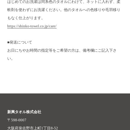
はじめてのお洗濯は同系色のタオルにわけて、ネットに入れず、柔
軟剤を使わずにお洗濯ください。
他のタオルへの色移りや毛羽移り
もなく仕上がります。
https://shinko-towel.co.jp/care/
■発送について
お日にちやお時間の指定等をご希望の方は、備考欄にご記入下さ
い。
新興タオル株式会社
〒598-0007
大阪府泉佐野市上町1丁目8-52