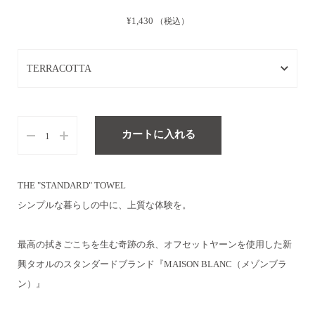
¥1,430
（税込）
TERRACOTTA
TERRACOTTA
CHESTNUT
カートに入れる
SLATE GRAY
THE "STANDARD" TOWEL
WHITE
シンプルな暮らしの中に、上質な体験を。
BIRCH
最高の拭きごこちを生む奇跡の糸、オフセットヤーンを使用した
新
興タオルのスタンダードブランド『MAISON BLANC（メゾンブラ
ン）』