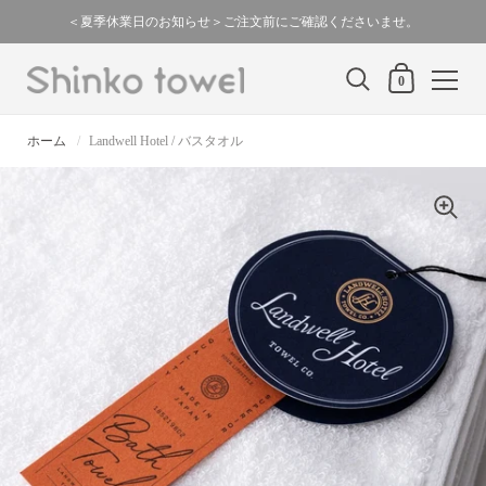
スキップ
＜夏季休業日のお知らせ＞ご注文前にご確認くださいませ。
カートの中身
0
ホーム
/
Landwell Hotel / バスタオル