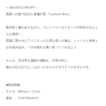
--- BRAND CONCEPT ---
異国への旅で訪れた老舗の宿『Landwell Hotel』
格式高く趣がありながら、フレンドリーなスタッフの対応がなんと
も心地良い。
部屋に置かれたアメニティの上質な使い心地は、ふっくらと身体と
心を包み込み、
一日の疲れも吸い取ってくれるよう。
そんな、非日常な場面の感動を、日常の中に。
極上の仕上がりにこだわったホテルクオリティのタオルです。
■商品情報
サイズ 約65cm × 135cm
素材 COTTON100％