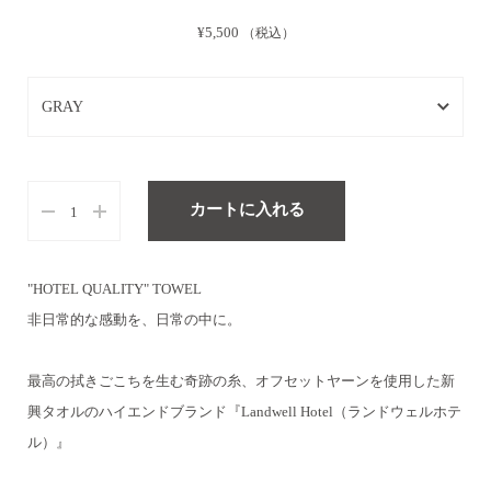
¥5,500
（税込）
GRAY
GRAY
NAVY
カートに入れる
WHITE
"HOTEL QUALITY" TOWEL
OCHER
非日常的な感動を、日常の中に。
最高の拭きごこちを生む奇跡の糸、オフセットヤーンを使用した
新
興タオルのハイエンドブランド『Landwell Hotel（ランドウェルホテ
ル）』