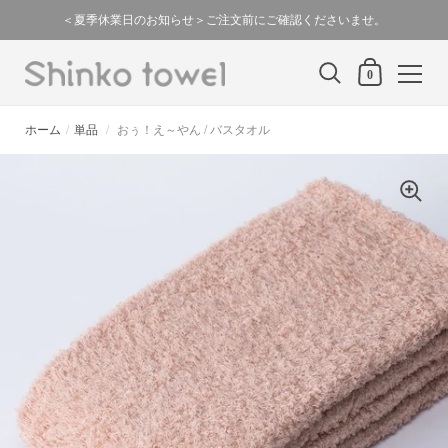
スキップ
＜夏季休業日のお知らせ＞ご注文前にご確認くださいませ。
カートの中身
0
ホーム
/
単品
/
おぅ！え～やん / バスタオル