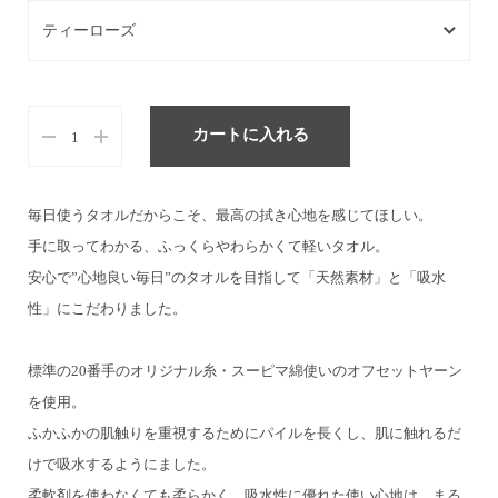
ティーローズ
ティーローズ
桜色
カートに入れる
サンドグレイ
毎日使うタオルだからこそ、最高の拭き心地を感じてほしい。
カフェブラウン
手に取ってわかる、ふっくらやわらかくて軽いタオル。
カームブルー
安心で”心地良い毎日”のタオルを目指して「天然素材」と「吸水
オフホワイト
性」にこだわりました。
標準の20番手のオリジナル糸・スーピマ綿使いのオフセットヤーン
を使用。
ふかふかの肌触りを重視するためにパイルを長くし、肌に触れるだ
けで吸水するようにました。
柔軟剤を使わなくても柔らかく、吸水性に優れた使い心地は、まる