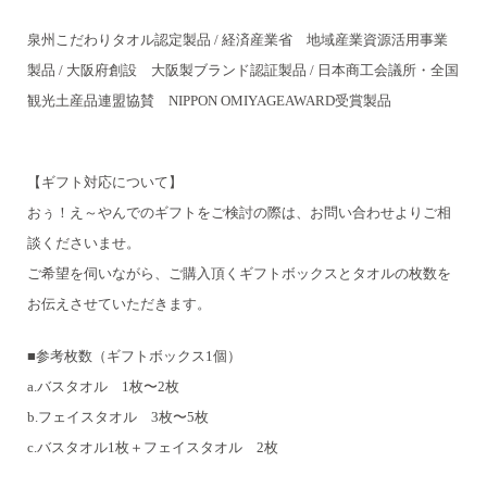
泉州こだわりタオル認定製品 / 経済産業省 地域産業資源活用事業
製品 /
大阪府創設 大阪製ブランド認証製品 / 日本商工会議所・全国
観光土産品連盟協賛
NIPPON OMIYAGEAWARD受賞製品
【ギフト対応について】
おぅ！え～やんでのギフトをご検討の際は、お問い合わせよりご相
談くださいませ。
ご希望を伺いながら、ご購入頂くギフトボックスとタオルの枚数を
お伝えさせていただきます。
■参考枚数（ギフトボックス1個）
a.バスタオル 1枚〜2枚
b.フェイスタオル 3枚〜5枚
c.バスタオル1枚＋フェイスタオル 2枚